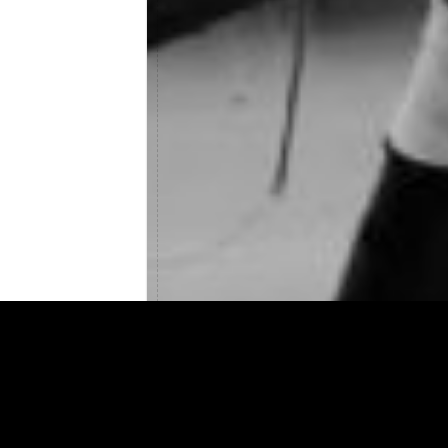
Pr
EQU
PER