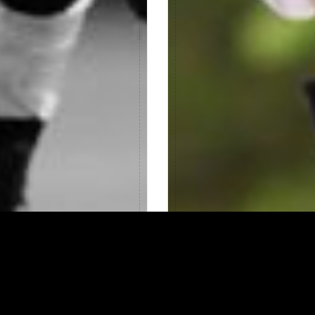
omocion Especial
IPAMIENTO
SONALIZADO